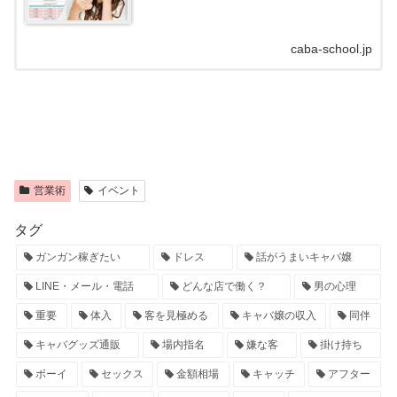
キャバドレス通販はdazzystore(デイジーストア)とは？キ
ャバドレスの通販サイトデイ...
caba-school.jp
営業術
イベント
タグ
ガンガン稼ぎたい
ドレス
話がうまいキャバ嬢
LINE・メール・電話
どんな店で働く？
男の心理
重要
体入
客を見極める
キャバ嬢の収入
同伴
キャバグッズ通販
場内指名
嫌な客
掛け持ち
ボーイ
セックス
金額相場
キャッチ
アフター