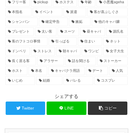
フリー客
pickup
ホステス
年齢
小悪魔ageha
本指名
イベント
派遣
客が喜ぶしぐさ
シャンパン
確定申告
嫉妬
他のキャバ嬢
プレゼント
太い客
スーツ
昼キャバ
源氏名
客のフトコロ事情
引っぱる
住まい
ネット
ドンペリ
ストレス
朝キャバ
ワンピ
女子大生
長く居る客
アラサー
話を聞ける
ストーカー
ホスト
本名
キャバクラ用語
デート
人気
いじめ
結婚
バレる
コスプレ
シェアする
Twitter
LINE
コピー