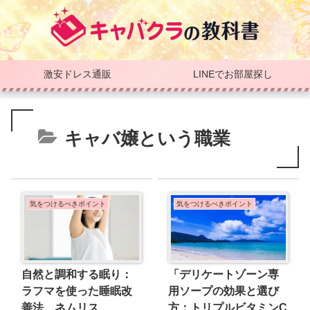
激安ドレス通販
LINEでお部屋探し
キャバ嬢という職業
気をつけるべきポイント
気をつけるべきポイント
自然と調和する眠り：
「デリケートゾーン専
ラフマを使った睡眠改
用ソープの効果と選び
善法 ネムリス
方：トリプルビタミンC