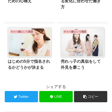
ための心構え
る変化に合わせた働き
方
キャバ嬢という職業
キャバ嬢という職業
はじめの5分で指名され
売れっ子の真似をして
るかどうかが決まる
外見を磨こう
シェアする
Twitter
LINE
コピー