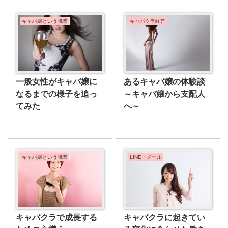
キャバ嬢という職業
キャバクラ経営
一般女性がキャバ嬢に
あるキャバ嬢の体験談
なるまでの様子を追っ
～キャバ嬢から支配人
てみた
へ～
キャバ嬢という職業
LINE・メール
キャバクラで成長する
キャバクラに起きてい