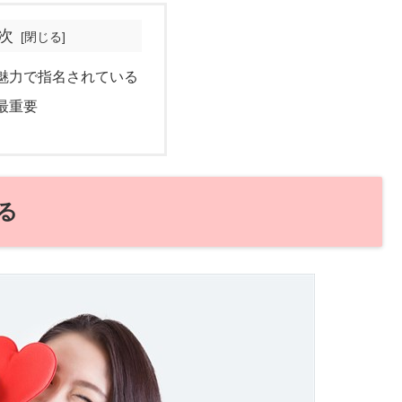
次
魅力で指名されている
最重要
る