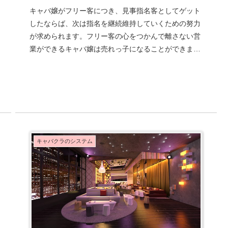
キャバ嬢がフリー客につき、見事指名客としてゲット
したならば、次は指名を継続維持していくための努力
が求められます。フリー客の心をつかんで離さない営
業ができるキャバ嬢は売れっ子になることができま
す。そのためには、指名客になった客と関係を深めて
い...
キャバクラのシステム