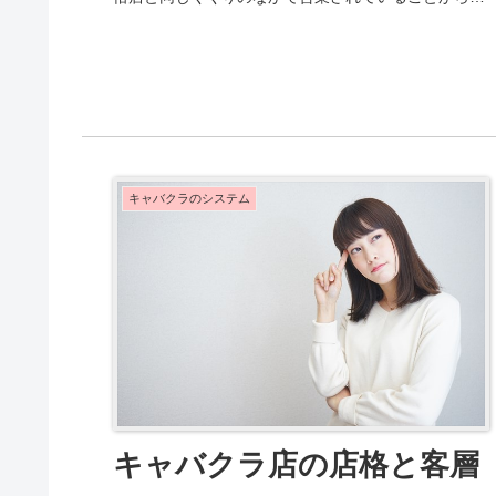
ともするとお金を誤魔化されているのではないかと
思...
キャバクラのシステム
キャバクラ店の店格と客層