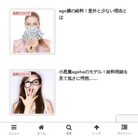
age嬢の給料！意外と少ない理由と
給料について
は
小悪魔agehaのモデル！給料明細を
給料について
見て低さに愕然……
キャバクラのスカウトマンの本音、
メニュー
ホーム
検索
トップ
サイドバー
スカウト