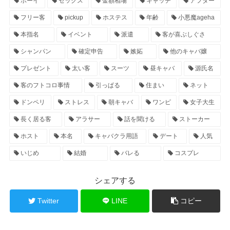
ボーイ
セックス
金額相場
キャッチ
アフター
フリー客
pickup
ホステス
年齢
小悪魔ageha
本指名
イベント
派遣
客が喜ぶしぐさ
シャンパン
確定申告
嫉妬
他のキャバ嬢
プレゼント
太い客
スーツ
昼キャバ
源氏名
客のフトコロ事情
引っぱる
住まい
ネット
ドンペリ
ストレス
朝キャバ
ワンピ
女子大生
長く居る客
アラサー
話を聞ける
ストーカー
ホスト
本名
キャバクラ用語
デート
人気
いじめ
結婚
バレる
コスプレ
シェアする
Twitter
LINE
コピー