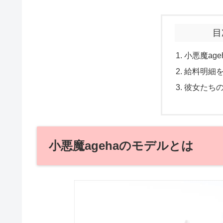
目
小悪魔ag
給料明細
彼女たち
小悪魔agehaのモデルとは