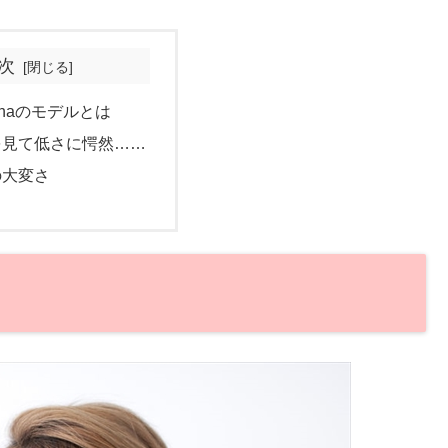
次
ehaのモデルとは
を見て低さに愕然……
の大変さ