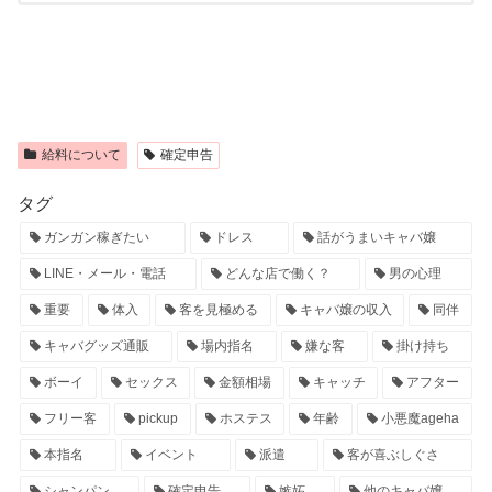
給料について
確定申告
タグ
ガンガン稼ぎたい
ドレス
話がうまいキャバ嬢
LINE・メール・電話
どんな店で働く？
男の心理
重要
体入
客を見極める
キャバ嬢の収入
同伴
キャバグッズ通販
場内指名
嫌な客
掛け持ち
ボーイ
セックス
金額相場
キャッチ
アフター
フリー客
pickup
ホステス
年齢
小悪魔ageha
本指名
イベント
派遣
客が喜ぶしぐさ
シャンパン
確定申告
嫉妬
他のキャバ嬢