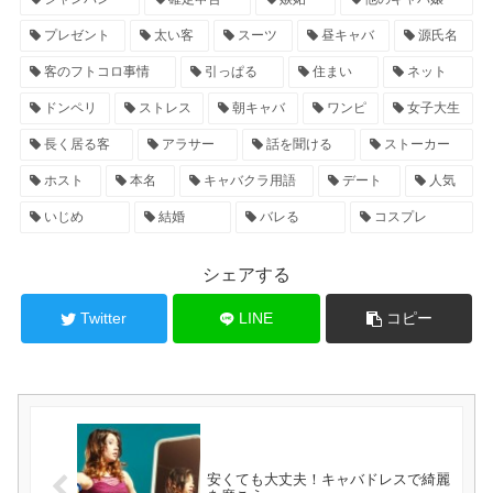
プレゼント
太い客
スーツ
昼キャバ
源氏名
客のフトコロ事情
引っぱる
住まい
ネット
ドンペリ
ストレス
朝キャバ
ワンピ
女子大生
長く居る客
アラサー
話を聞ける
ストーカー
ホスト
本名
キャバクラ用語
デート
人気
いじめ
結婚
バレる
コスプレ
シェアする
Twitter
LINE
コピー
安くても大丈夫！キャバドレスで綺麗