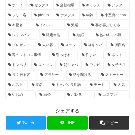
ボーイ
セックス
金額相場
キャッチ
アフター
フリー客
pickup
ホステス
年齢
小悪魔ageha
本指名
イベント
派遣
客が喜ぶしぐさ
シャンパン
確定申告
嫉妬
他のキャバ嬢
プレゼント
太い客
スーツ
昼キャバ
源氏名
客のフトコロ事情
引っぱる
住まい
ネット
ドンペリ
ストレス
朝キャバ
ワンピ
女子大生
長く居る客
アラサー
話を聞ける
ストーカー
ホスト
本名
キャバクラ用語
デート
人気
いじめ
結婚
バレる
コスプレ
シェアする
Twitter
LINE
コピー