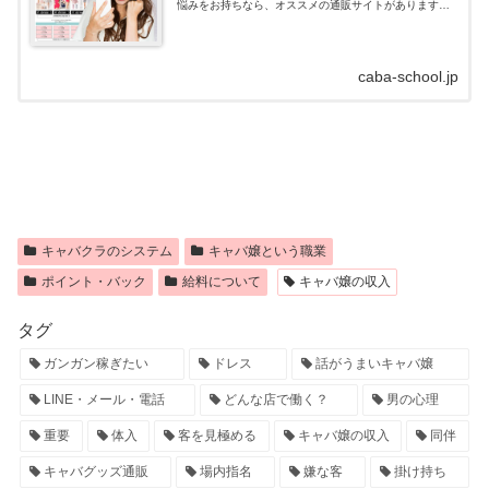
悩みをお持ちなら、オススメの通販サイトがあります！
キャバドレス通販はdazzystore(デイジーストア)とは？キ
ャバドレスの通販サイトデイ...
caba-school.jp
キャバクラのシステム
キャバ嬢という職業
ポイント・バック
給料について
キャバ嬢の収入
タグ
ガンガン稼ぎたい
ドレス
話がうまいキャバ嬢
LINE・メール・電話
どんな店で働く？
男の心理
重要
体入
客を見極める
キャバ嬢の収入
同伴
キャバグッズ通販
場内指名
嫌な客
掛け持ち