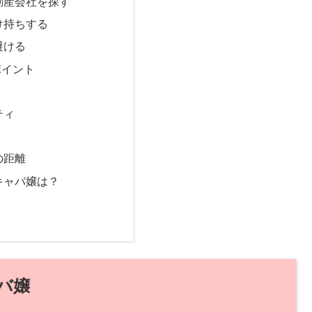
動産会社を探す
け持ちする
避ける
ポイント
ティ
の距離
キャバ嬢は？
バ嬢