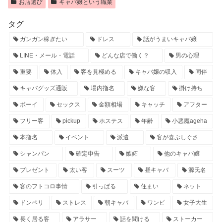
お店選び
キャバ嬢という職業
タグ
ガンガン稼ぎたい
ドレス
話がうまいキャバ嬢
LINE・メール・電話
どんな店で働く？
男の心理
重要
体入
客を見極める
キャバ嬢の収入
同伴
キャバグッズ通販
場内指名
嫌な客
掛け持ち
ボーイ
セックス
金額相場
キャッチ
アフター
フリー客
pickup
ホステス
年齢
小悪魔ageha
本指名
イベント
派遣
客が喜ぶしぐさ
シャンパン
確定申告
嫉妬
他のキャバ嬢
プレゼント
太い客
スーツ
昼キャバ
源氏名
客のフトコロ事情
引っぱる
住まい
ネット
ドンペリ
ストレス
朝キャバ
ワンピ
女子大生
長く居る客
アラサー
話を聞ける
ストーカー