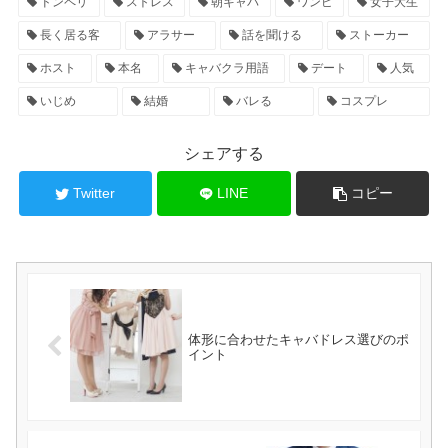
ドンペリ
ストレス
朝キャバ
ワンピ
女子大生
長く居る客
アラサー
話を聞ける
ストーカー
ホスト
本名
キャバクラ用語
デート
人気
いじめ
結婚
バレる
コスプレ
シェアする
Twitter
LINE
コピー
体形に合わせたキャバドレス選びのポ
イント