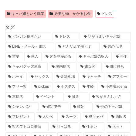
キャバ嬢という職業
必要な物、かかるお金
ドレス
タグ
ガンガン稼ぎたい
ドレス
話がうまいキャバ嬢
LINE・メール・電話
どんな店で働く？
男の心理
重要
体入
客を見極める
キャバ嬢の収入
同伴
キャバグッズ通販
場内指名
嫌な客
掛け持ち
ボーイ
セックス
金額相場
キャッチ
アフター
フリー客
pickup
ホステス
年齢
小悪魔ageha
本指名
イベント
派遣
客が喜ぶしぐさ
シャンパン
確定申告
嫉妬
他のキャバ嬢
プレゼント
太い客
スーツ
昼キャバ
源氏名
客のフトコロ事情
引っぱる
住まい
ネット