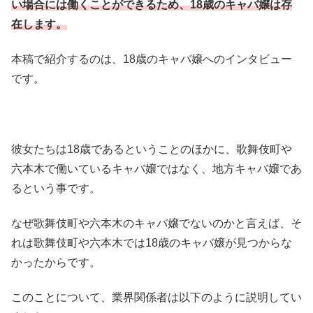
い場合には働くことができるため、18歳のキャバ嬢は存
在します。
本稿で紹介するのは、18歳のキャバ嬢へのインタビュー
です。
彼女たちは18歳であるということのほかに、歌舞伎町や
六本木で働いているキャバ嬢ではなく、地方キャバ嬢であ
るという事です。
なぜ歌舞伎町や六本木のキャバ嬢でないのかと言えば、そ
れは歌舞伎町や六本木では18歳のキャバ嬢が見つからな
かったからです。
このことについて、業界関係者は以下のように説明してい