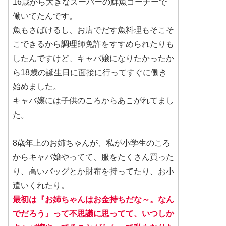
16歳から大きなスーパーの鮮魚コーナーで
働いてたんです。
魚もさばけるし、お店でだす魚料理もそこそ
こできるから調理師免許をすすめられたりも
したんですけど、キャバ嬢になりたかったか
ら18歳の誕生日に面接に行ってすぐに働き
始めました。
キャバ嬢には子供のころからあこがれてまし
た。
8歳年上のお姉ちゃんが、私が小学生のころ
からキャバ嬢やってて、服をたくさん買った
り、高いバッグとか財布を持ってたり、お小
遣いくれたり。
最初は『お姉ちゃんはお金持ちだな～。なん
でだろう』って不思議に思ってて、いつしか