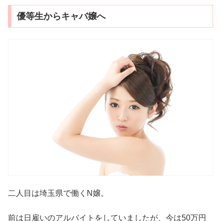
優等生からキャバ嬢へ
二人目は埼玉県で働くN嬢。
前は日雇いのアルバイトをしていましたが、今は50万円