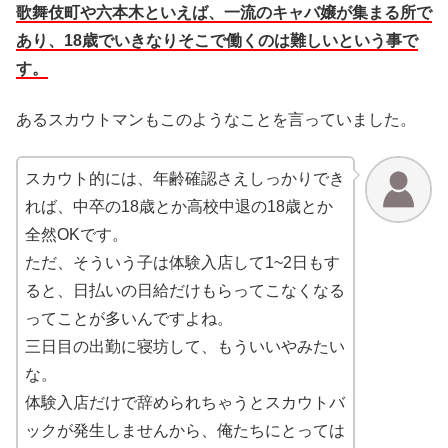
歌舞伎町や六本木といえば、一流のキャバ嬢が集まる所で
あり、18歳でいきなりそこで働くのは難しいという事で
す。
あるスカウトマンもこのようなことを言っていました。
スカウト的には、年齢確認さえしっかりでき
れば、中卒の18歳とか高校中退の18歳とか
全然OKです。
ただ、そういう子は体験入店して1~2日もす
ると、日払いの日給だけもらってこなくなる
ってことが多いんですよね。
三日目の出勤に寝坊して、もういいやみたい
な。
体験入店だけで辞められちゃうとスカウトバ
ックが発生しませんから、俺たちにとっては