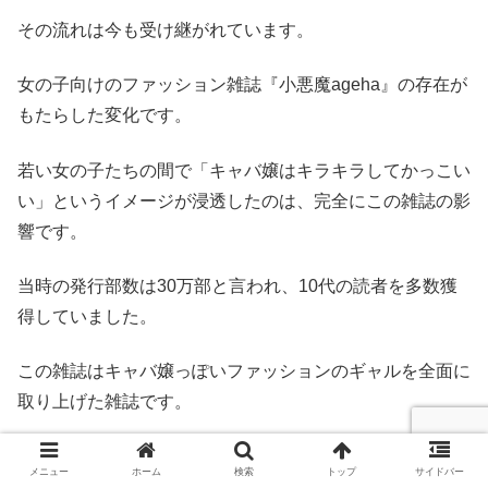
その流れは今も受け継がれています。
女の子向けのファッション雑誌『小悪魔ageha』の存在が
もたらした変化です。
若い女の子たちの間で「キャバ嬢はキラキラしてかっこい
い」というイメージが浸透したのは、完全にこの雑誌の影
響です。
当時の発行部数は30万部と言われ、10代の読者を多数獲
得していました。
この雑誌はキャバ嬢っぽいファッションのギャルを全面に
取り上げた雑誌です。
キャバ嬢の教科書とも言われていました。中学生や高校生
メニュー
ホーム
検索
トップ
サイドバー
の読者も多いことへの配慮から、キャバクラやキャバ嬢と