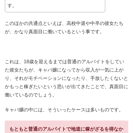
す。
このほかの共通点といえば、高校中退や中卒の彼女たち
が、かなり真面目に働いているという事です。
これは、18歳を迎えるまでは普通のアルバイトをしてい
た彼女たちが、キャバ嬢になってから収入が一気に上が
り、それがモチベーションになったり、手放したくないと
かもっと稼ぎたいという思いが出てきたことで、真面目に
働いているのでしょう。
キャバ嬢の中には、そういったケースは多いものです。
もともと普通のアルバイトで地道に稼がざるを得なか