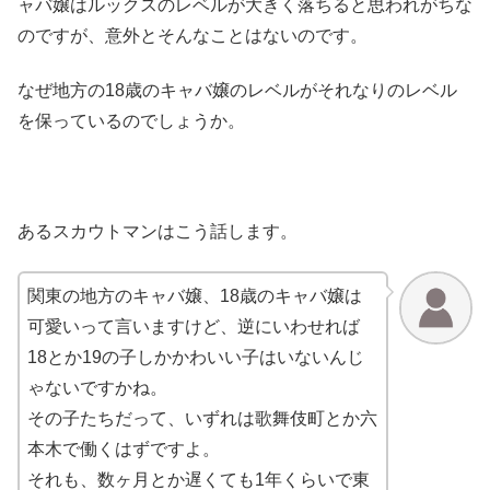
ャバ嬢はルックスのレベルが大きく落ちると思われがちな
のですが、意外とそんなことはないのです。
なぜ地方の18歳のキャバ嬢のレベルがそれなりのレベル
を保っているのでしょうか。
あるスカウトマンはこう話します。
関東の地方のキャバ嬢、18歳のキャバ嬢は
可愛いって言いますけど、逆にいわせれば
18とか19の子しかかわいい子はいないんじ
ゃないですかね。
その子たちだって、いずれは歌舞伎町とか六
本木で働くはずですよ。
それも、数ヶ月とか遅くても1年くらいで東