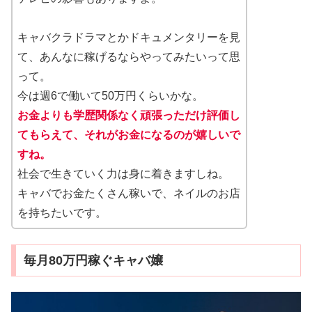
キャバクラドラマとかドキュメンタリーを見
て、あんなに稼げるならやってみたいって思
って。
今は週6で働いて50万円くらいかな。
お金よりも学歴関係なく頑張っただけ評価し
てもらえて、それがお金になるのが嬉しいで
すね。
社会で生きていく力は身に着きますしね。
キャバでお金たくさん稼いで、ネイルのお店
を持ちたいです。
毎月80万円稼ぐキャバ嬢