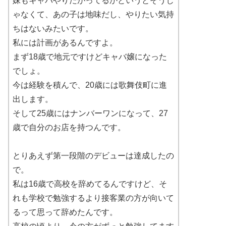
妹もキャバやりたがってるかというとそうじ
ゃなくて、あの子は地味だし、やりたい気持
ちはないみたいです。
私には計画があるんですよ。
まず18歳で地元ですけどキャバ嬢になった
でしょ。
今は経験を積んで、20歳には歌舞伎町に進
出します。
そして25歳にはナンバーワンになって、27
歳で自分のお店を持つんです。
とりあえず第一段階のデビューは達成したの
で。
私は16歳で高校を辞めてるんですけど、そ
れも学校で勉強するより接客業の方が向いて
るって思って辞めたんです。