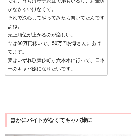
でも、うちは母子家庭で弟もいるし、お金稼
がなきゃいけなくて。
それで決心してやってみたら向いてたんです
よね。
売上順位が上がるのが楽しい。
今は80万円稼いで、50万円お母さんにあげ
てます。
夢はいずれ歌舞伎町か六本木に行って、日本
一のキャバ嬢になりたいです。
ほかにバイトがなくてキャバ嬢に