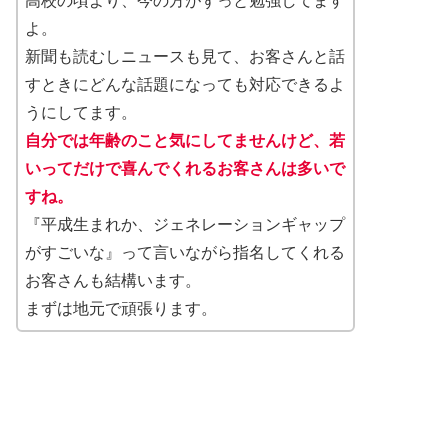
高校の頃より、今の方がずっと勉強してます
よ。
新聞も読むしニュースも見て、お客さんと話
すときにどんな話題になっても対応できるよ
うにしてます。
自分では年齢のこと気にしてませんけど、若
いってだけで喜んでくれるお客さんは多いで
すね。
『平成生まれか、ジェネレーションギャップ
がすごいな』って言いながら指名してくれる
お客さんも結構います。
まずは地元で頑張ります。