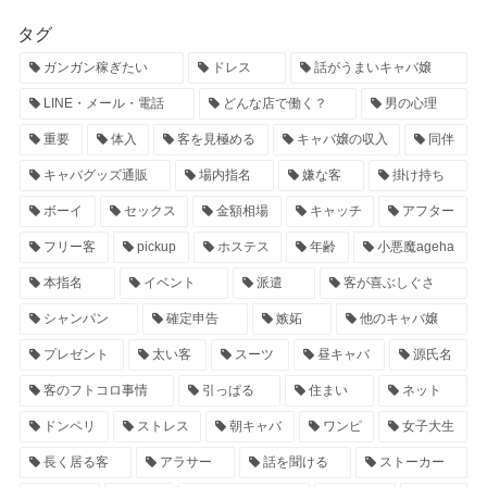
タグ
ガンガン稼ぎたい
ドレス
話がうまいキャバ嬢
LINE・メール・電話
どんな店で働く？
男の心理
重要
体入
客を見極める
キャバ嬢の収入
同伴
キャバグッズ通販
場内指名
嫌な客
掛け持ち
ボーイ
セックス
金額相場
キャッチ
アフター
フリー客
pickup
ホステス
年齢
小悪魔ageha
本指名
イベント
派遣
客が喜ぶしぐさ
シャンパン
確定申告
嫉妬
他のキャバ嬢
プレゼント
太い客
スーツ
昼キャバ
源氏名
客のフトコロ事情
引っぱる
住まい
ネット
ドンペリ
ストレス
朝キャバ
ワンピ
女子大生
長く居る客
アラサー
話を聞ける
ストーカー