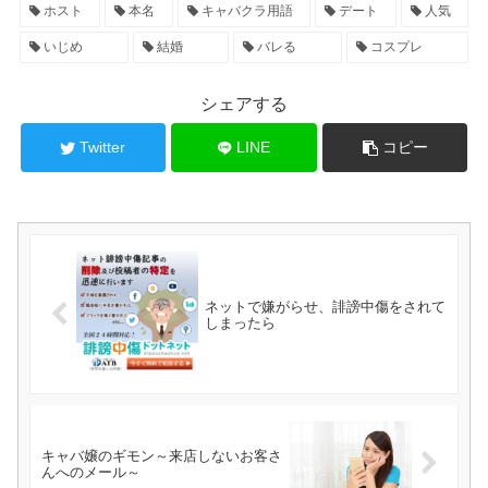
ホスト
本名
キャバクラ用語
デート
人気
いじめ
結婚
バレる
コスプレ
シェアする
Twitter
LINE
コピー
ネットで嫌がらせ、誹謗中傷をされて
しまったら
キャバ嬢のギモン～来店しないお客さ
んへのメール～