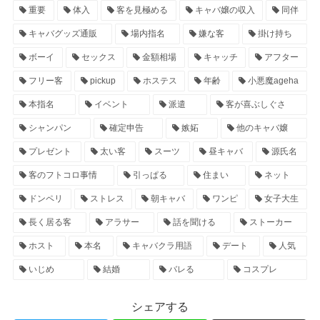
重要
体入
客を見極める
キャバ嬢の収入
同伴
キャバグッズ通販
場内指名
嫌な客
掛け持ち
ボーイ
セックス
金額相場
キャッチ
アフター
フリー客
pickup
ホステス
年齢
小悪魔ageha
本指名
イベント
派遣
客が喜ぶしぐさ
シャンパン
確定申告
嫉妬
他のキャバ嬢
プレゼント
太い客
スーツ
昼キャバ
源氏名
客のフトコロ事情
引っぱる
住まい
ネット
ドンペリ
ストレス
朝キャバ
ワンピ
女子大生
長く居る客
アラサー
話を聞ける
ストーカー
ホスト
本名
キャバクラ用語
デート
人気
いじめ
結婚
バレる
コスプレ
シェアする