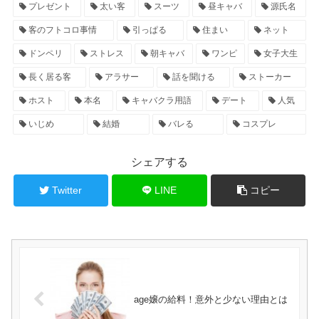
プレゼント
太い客
スーツ
昼キャバ
源氏名
客のフトコロ事情
引っぱる
住まい
ネット
ドンペリ
ストレス
朝キャバ
ワンピ
女子大生
長く居る客
アラサー
話を聞ける
ストーカー
ホスト
本名
キャバクラ用語
デート
人気
いじめ
結婚
バレる
コスプレ
シェアする
Twitter
LINE
コピー
age嬢の給料！意外と少ない理由とは