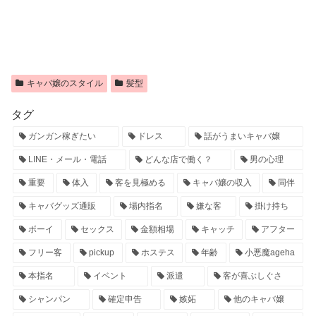
キャバ嬢のスタイル
髪型
タグ
ガンガン稼ぎたい
ドレス
話がうまいキャバ嬢
LINE・メール・電話
どんな店で働く？
男の心理
重要
体入
客を見極める
キャバ嬢の収入
同伴
キャバグッズ通販
場内指名
嫌な客
掛け持ち
ボーイ
セックス
金額相場
キャッチ
アフター
フリー客
pickup
ホステス
年齢
小悪魔ageha
本指名
イベント
派遣
客が喜ぶしぐさ
シャンパン
確定申告
嫉妬
他のキャバ嬢