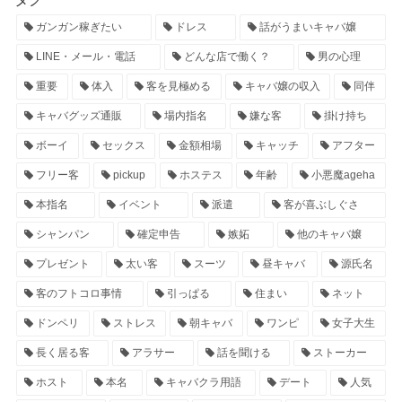
ガンガン稼ぎたい
ドレス
話がうまいキャバ嬢
LINE・メール・電話
どんな店で働く？
男の心理
重要
体入
客を見極める
キャバ嬢の収入
同伴
キャバグッズ通販
場内指名
嫌な客
掛け持ち
ボーイ
セックス
金額相場
キャッチ
アフター
フリー客
pickup
ホステス
年齢
小悪魔ageha
本指名
イベント
派遣
客が喜ぶしぐさ
シャンパン
確定申告
嫉妬
他のキャバ嬢
プレゼント
太い客
スーツ
昼キャバ
源氏名
客のフトコロ事情
引っぱる
住まい
ネット
ドンペリ
ストレス
朝キャバ
ワンピ
女子大生
長く居る客
アラサー
話を聞ける
ストーカー
ホスト
本名
キャバクラ用語
デート
人気