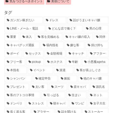
気をつけるべきポイント
美容について
タグ
ガンガン稼ぎたい
ドレス
話がうまいキャバ嬢
LINE・メール・電話
どんな店で働く？
男の心理
重要
体入
客を見極める
キャバ嬢の収入
同伴
キャバグッズ通販
場内指名
嫌な客
掛け持ち
ボーイ
セックス
金額相場
キャッチ
アフター
フリー客
pickup
ホステス
年齢
小悪魔ageha
本指名
イベント
派遣
客が喜ぶしぐさ
シャンパン
確定申告
嫉妬
他のキャバ嬢
プレゼント
太い客
スーツ
昼キャバ
源氏名
客のフトコロ事情
引っぱる
住まい
ネット
ドンペリ
ストレス
朝キャバ
ワンピ
女子大生
長く居る客
アラサー
話を聞ける
ストーカー