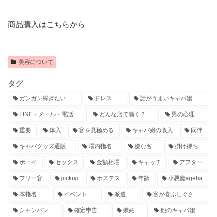
商品購入はこちらから
美容について
タグ
ガンガン稼ぎたい
ドレス
話がうまいキャバ嬢
LINE・メール・電話
どんな店で働く？
男の心理
重要
体入
客を見極める
キャバ嬢の収入
同伴
キャバグッズ通販
場内指名
嫌な客
掛け持ち
ボーイ
セックス
金額相場
キャッチ
アフター
フリー客
pickup
ホステス
年齢
小悪魔ageha
本指名
イベント
派遣
客が喜ぶしぐさ
シャンパン
確定申告
嫉妬
他のキャバ嬢