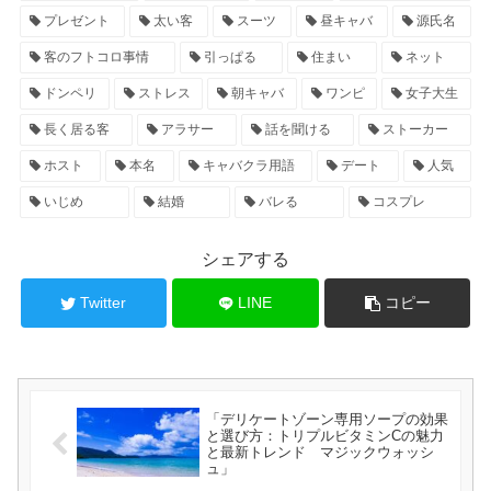
プレゼント
太い客
スーツ
昼キャバ
源氏名
客のフトコロ事情
引っぱる
住まい
ネット
ドンペリ
ストレス
朝キャバ
ワンピ
女子大生
長く居る客
アラサー
話を聞ける
ストーカー
ホスト
本名
キャバクラ用語
デート
人気
いじめ
結婚
バレる
コスプレ
シェアする
Twitter
LINE
コピー
「デリケートゾーン専用ソープの効果
と選び方：トリプルビタミンCの魅力
と最新トレンド マジックウォッシ
ュ」