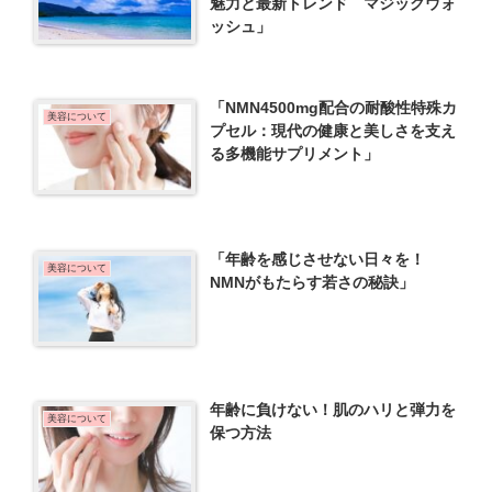
魅力と最新トレンド マジックウォ
ッシュ」
「NMN4500mg配合の耐酸性特殊カ
美容について
プセル：現代の健康と美しさを支え
る多機能サプリメント」
「年齢を感じさせない日々を！
美容について
NMNがもたらす若さの秘訣」
年齢に負けない！肌のハリと弾力を
美容について
保つ方法