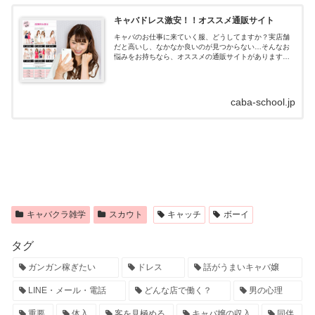
キャバドレス激安！！オススメ通販サイト
キャバのお仕事に来ていく服、どうしてますか？実店舗
だと高いし、なかなか良いのが見つからない…そんなお
悩みをお持ちなら、オススメの通販サイトがあります！
キャバドレス通販はdazzystore(デイジーストア)とは？キ
ャバドレスの通販サイトデイ...
caba-school.jp
キャバクラ雑学
スカウト
キャッチ
ボーイ
タグ
ガンガン稼ぎたい
ドレス
話がうまいキャバ嬢
LINE・メール・電話
どんな店で働く？
男の心理
重要
体入
客を見極める
キャバ嬢の収入
同伴