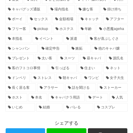
キャバグッズ通販
場内指名
嫌な客
掛け持ち
ボーイ
セックス
金額相場
キャッチ
アフター
フリー客
pickup
ホステス
年齢
小悪魔ageha
本指名
イベント
派遣
客が喜ぶしぐさ
シャンパン
確定申告
嫉妬
他のキャバ嬢
プレゼント
太い客
スーツ
昼キャバ
源氏名
客のフトコロ事情
引っぱる
住まい
ネット
ドンペリ
ストレス
朝キャバ
ワンピ
女子大生
長く居る客
アラサー
話を聞ける
ストーカー
ホスト
本名
キャバクラ用語
デート
人気
いじめ
結婚
バレる
コスプレ
シェアする