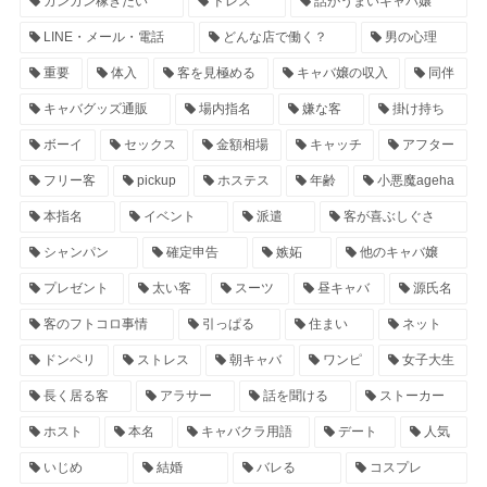
ガンガン稼ぎたい
ドレス
話がうまいキャバ嬢
LINE・メール・電話
どんな店で働く？
男の心理
重要
体入
客を見極める
キャバ嬢の収入
同伴
キャバグッズ通販
場内指名
嫌な客
掛け持ち
ボーイ
セックス
金額相場
キャッチ
アフター
フリー客
pickup
ホステス
年齢
小悪魔ageha
本指名
イベント
派遣
客が喜ぶしぐさ
シャンパン
確定申告
嫉妬
他のキャバ嬢
プレゼント
太い客
スーツ
昼キャバ
源氏名
客のフトコロ事情
引っぱる
住まい
ネット
ドンペリ
ストレス
朝キャバ
ワンピ
女子大生
長く居る客
アラサー
話を聞ける
ストーカー
ホスト
本名
キャバクラ用語
デート
人気
いじめ
結婚
バレる
コスプレ