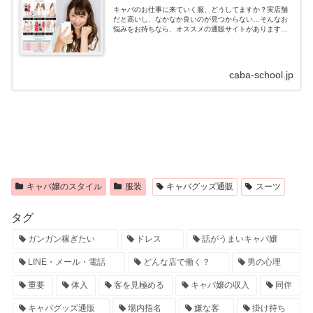
キャバのお仕事に来ていく服、どうしてますか？実店舗
だと高いし、なかなか良いのが見つからない…そんなお
悩みをお持ちなら、オススメの通販サイトがあります！
キャバドレス通販はdazzystore(デイジーストア)とは？キ
ャバドレスの通販サイトデイ...
caba-school.jp
キャバ嬢のスタイル
服装
キャバグッズ通販
スーツ
タグ
ガンガン稼ぎたい
ドレス
話がうまいキャバ嬢
LINE・メール・電話
どんな店で働く？
男の心理
重要
体入
客を見極める
キャバ嬢の収入
同伴
キャバグッズ通販
場内指名
嫌な客
掛け持ち