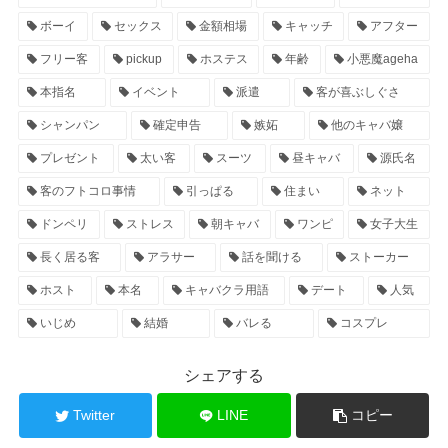
ボーイ
セックス
金額相場
キャッチ
アフター
フリー客
pickup
ホステス
年齢
小悪魔ageha
本指名
イベント
派遣
客が喜ぶしぐさ
シャンパン
確定申告
嫉妬
他のキャバ嬢
プレゼント
太い客
スーツ
昼キャバ
源氏名
客のフトコロ事情
引っぱる
住まい
ネット
ドンペリ
ストレス
朝キャバ
ワンピ
女子大生
長く居る客
アラサー
話を聞ける
ストーカー
ホスト
本名
キャバクラ用語
デート
人気
いじめ
結婚
バレる
コスプレ
シェアする
Twitter
LINE
コピー