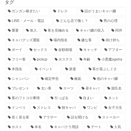
タグ
ガンガン稼ぎたい
ドレス
話がうまいキャバ嬢
LINE・メール・電話
どんな店で働く？
男の心理
重要
体入
客を見極める
キャバ嬢の収入
同伴
キャバグッズ通販
場内指名
嫌な客
掛け持ち
ボーイ
セックス
金額相場
キャッチ
アフター
フリー客
pickup
ホステス
年齢
小悪魔ageha
本指名
イベント
派遣
客が喜ぶしぐさ
シャンパン
確定申告
嫉妬
他のキャバ嬢
プレゼント
太い客
スーツ
昼キャバ
源氏名
客のフトコロ事情
引っぱる
住まい
ネット
ドンペリ
ストレス
朝キャバ
ワンピ
女子大生
長く居る客
アラサー
話を聞ける
ストーカー
ホスト
本名
キャバクラ用語
デート
人気