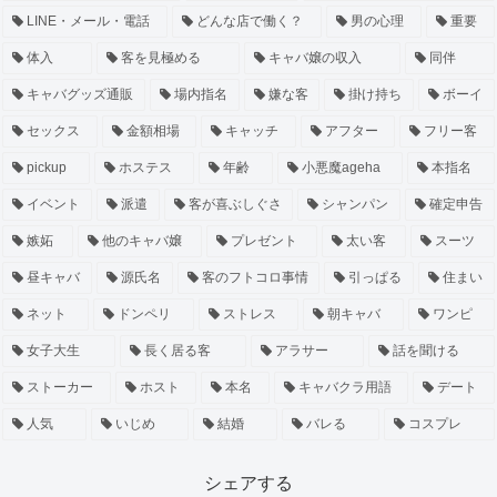
LINE・メール・電話
どんな店で働く？
男の心理
重要
体入
客を見極める
キャバ嬢の収入
同伴
キャバグッズ通販
場内指名
嫌な客
掛け持ち
ボーイ
セックス
金額相場
キャッチ
アフター
フリー客
pickup
ホステス
年齢
小悪魔ageha
本指名
イベント
派遣
客が喜ぶしぐさ
シャンパン
確定申告
嫉妬
他のキャバ嬢
プレゼント
太い客
スーツ
昼キャバ
源氏名
客のフトコロ事情
引っぱる
住まい
ネット
ドンペリ
ストレス
朝キャバ
ワンピ
女子大生
長く居る客
アラサー
話を聞ける
ストーカー
ホスト
本名
キャバクラ用語
デート
人気
いじめ
結婚
バレる
コスプレ
シェアする