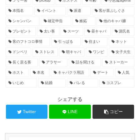
フリー客
pickup
ホステス
年齢
小悪魔ageha
本指名
イベント
派遣
客が喜ぶしぐさ
シャンパン
確定申告
嫉妬
他のキャバ嬢
プレゼント
太い客
スーツ
昼キャバ
源氏名
客のフトコロ事情
引っぱる
住まい
ネット
ドンペリ
ストレス
朝キャバ
ワンピ
女子大生
長く居る客
アラサー
話を聞ける
ストーカー
ホスト
本名
キャバクラ用語
デート
人気
いじめ
結婚
バレる
コスプレ
シェアする
Twitter
LINE
コピー