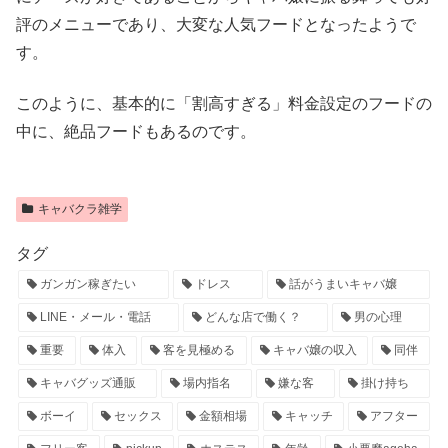
評のメニューであり、大変な人気フードとなったようで
す。
このように、基本的に「割高すぎる」料金設定のフードの
中に、絶品フードもあるのです。
キャバクラ雑学
タグ
ガンガン稼ぎたい
ドレス
話がうまいキャバ嬢
LINE・メール・電話
どんな店で働く？
男の心理
重要
体入
客を見極める
キャバ嬢の収入
同伴
キャバグッズ通販
場内指名
嫌な客
掛け持ち
ボーイ
セックス
金額相場
キャッチ
アフター