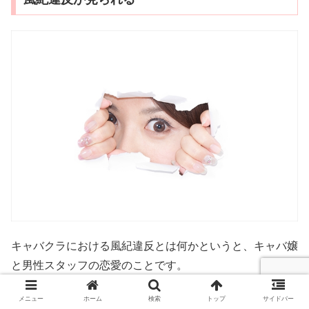
キャバクラにおける風紀違反とは何かというと、キャバ嬢
と男性スタッフの恋愛のことです。
色々な会社で社内恋愛はありますが、キャバクラは別で
メニュー
ホーム
検索
トップ
サイドバー