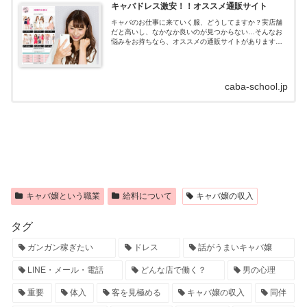
キャバドレス激安！！オススメ通販サイト
キャバのお仕事に来ていく服、どうしてますか？実店舗
だと高いし、なかなか良いのが見つからない…そんなお
悩みをお持ちなら、オススメの通販サイトがあります！
キャバドレス通販はdazzystore(デイジーストア)とは？キ
ャバドレスの通販サイトデイ...
caba-school.jp
キャバ嬢という職業
給料について
キャバ嬢の収入
タグ
ガンガン稼ぎたい
ドレス
話がうまいキャバ嬢
LINE・メール・電話
どんな店で働く？
男の心理
重要
体入
客を見極める
キャバ嬢の収入
同伴