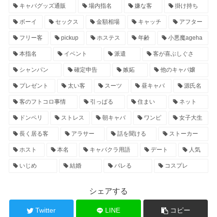
キャバグッズ通販
場内指名
嫌な客
掛け持ち
ボーイ
セックス
金額相場
キャッチ
アフター
フリー客
pickup
ホステス
年齢
小悪魔ageha
本指名
イベント
派遣
客が喜ぶしぐさ
シャンパン
確定申告
嫉妬
他のキャバ嬢
プレゼント
太い客
スーツ
昼キャバ
源氏名
客のフトコロ事情
引っぱる
住まい
ネット
ドンペリ
ストレス
朝キャバ
ワンピ
女子大生
長く居る客
アラサー
話を聞ける
ストーカー
ホスト
本名
キャバクラ用語
デート
人気
いじめ
結婚
バレる
コスプレ
シェアする
Twitter
LINE
コピー