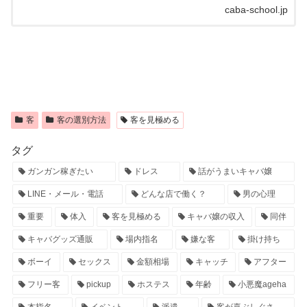
caba-school.jp
客
客の選別方法
客を見極める
タグ
ガンガン稼ぎたい
ドレス
話がうまいキャバ嬢
LINE・メール・電話
どんな店で働く？
男の心理
重要
体入
客を見極める
キャバ嬢の収入
同伴
キャバグッズ通販
場内指名
嫌な客
掛け持ち
ボーイ
セックス
金額相場
キャッチ
アフター
フリー客
pickup
ホステス
年齢
小悪魔ageha
本指名
イベント
派遣
客が喜ぶしぐさ