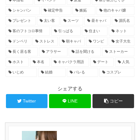
シャンパン
確定申告
嫉妬
他のキャバ嬢
プレゼント
太い客
スーツ
昼キャバ
源氏名
客のフトコロ事情
引っぱる
住まい
ネット
ドンペリ
ストレス
朝キャバ
ワンピ
女子大生
長く居る客
アラサー
話を聞ける
ストーカー
ホスト
本名
キャバクラ用語
デート
人気
いじめ
結婚
バレる
コスプレ
シェアする
Twitter
LINE
コピー