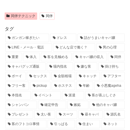
同伴テクニック
同伴
タグ
ガンガン稼ぎたい
ドレス
話がうまいキャバ嬢
LINE・メール・電話
どんな店で働く？
男の心理
重要
体入
客を見極める
キャバ嬢の収入
同伴
キャバグッズ通販
場内指名
嫌な客
掛け持ち
ボーイ
セックス
金額相場
キャッチ
アフター
フリー客
pickup
ホステス
年齢
小悪魔ageha
本指名
イベント
派遣
客が喜ぶしぐさ
シャンパン
確定申告
嫉妬
他のキャバ嬢
プレゼント
太い客
スーツ
昼キャバ
源氏名
客のフトコロ事情
引っぱる
住まい
ネット