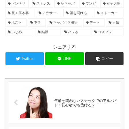
ドンペリ
ストレス
朝キャバ
ワンピ
女子大生
長く居る客
アラサー
話を聞ける
ストーカー
ホスト
本名
キャバクラ用語
デート
人気
いじめ
結婚
バレる
コスプレ
シェアする
Twitter
LINE
コピー
年齢を問わないスナックでのアルバイ
ト！初心者でも働ける？