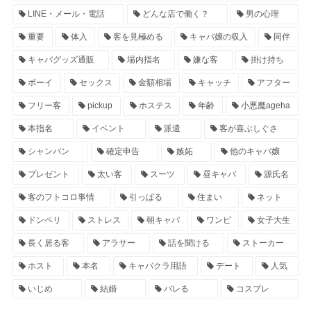
LINE・メール・電話
どんな店で働く？
男の心理
重要
体入
客を見極める
キャバ嬢の収入
同伴
キャバグッズ通販
場内指名
嫌な客
掛け持ち
ボーイ
セックス
金額相場
キャッチ
アフター
フリー客
pickup
ホステス
年齢
小悪魔ageha
本指名
イベント
派遣
客が喜ぶしぐさ
シャンパン
確定申告
嫉妬
他のキャバ嬢
プレゼント
太い客
スーツ
昼キャバ
源氏名
客のフトコロ事情
引っぱる
住まい
ネット
ドンペリ
ストレス
朝キャバ
ワンピ
女子大生
長く居る客
アラサー
話を聞ける
ストーカー
ホスト
本名
キャバクラ用語
デート
人気
いじめ
結婚
バレる
コスプレ