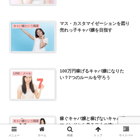
マス・カスタマイゼーションを図り
キャバ嬢という職業
売れっ子キャバ嬢を目指す
100万円稼げるキャバ嬢になりた
LINE・メール
い？7つのルールを守ろう
稼ぐキャバ嬢と稼げないキャバ嬢、
キャバ嬢という職業
マインドから見る二人の違いとは？
メニュー
ホーム
検索
トップ
サイドバー