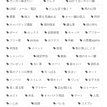
ガンガン稼ぎたい
ドレス
話がうまいキャバ嬢
LINE・メール・電話
どんな店で働く？
男の心理
重要
体入
客を見極める
キャバ嬢の収入
同伴
キャバグッズ通販
場内指名
嫌な客
掛け持ち
ボーイ
セックス
金額相場
キャッチ
アフター
フリー客
pickup
ホステス
年齢
小悪魔ageha
本指名
イベント
派遣
客が喜ぶしぐさ
シャンパン
確定申告
嫉妬
他のキャバ嬢
プレゼント
太い客
スーツ
昼キャバ
源氏名
客のフトコロ事情
引っぱる
住まい
ネット
ドンペリ
ストレス
朝キャバ
ワンピ
女子大生
長く居る客
アラサー
話を聞ける
ストーカー
ホスト
本名
キャバクラ用語
デート
人気
いじめ
結婚
バレる
コスプレ