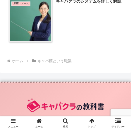
キャバクラのシステムを詳しく解説
LINE・メール
ホーム
キャバ嬢という職業
メニュー
ホーム
検索
トップ
サイドバー
激安ドレス通販