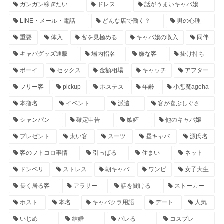
ガンガン稼ぎたい
ドレス
話がうまいキャバ嬢
LINE・メール・電話
どんな店で働く？
男の心理
重要
体入
客を見極める
キャバ嬢の収入
同伴
キャバグッズ通販
場内指名
嫌な客
掛け持ち
ボーイ
セックス
金額相場
キャッチ
アフター
フリー客
pickup
ホステス
年齢
小悪魔ageha
本指名
イベント
派遣
客が喜ぶしぐさ
シャンパン
確定申告
嫉妬
他のキャバ嬢
プレゼント
太い客
スーツ
昼キャバ
源氏名
客のフトコロ事情
引っぱる
住まい
ネット
ドンペリ
ストレス
朝キャバ
ワンピ
女子大生
長く居る客
アラサー
話を聞ける
ストーカー
ホスト
本名
キャバクラ用語
デート
人気
いじめ
結婚
バレる
コスプレ