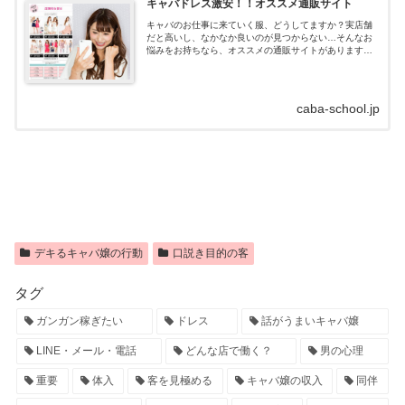
キャバドレス激安！！オススメ通販サイト
キャバのお仕事に来ていく服、どうしてますか？実店舗
だと高いし、なかなか良いのが見つからない…そんなお
悩みをお持ちなら、オススメの通販サイトがあります！
キャバドレス通販はdazzystore(デイジーストア)とは？キ
ャバドレスの通販サイトデイ...
caba-school.jp
デキるキャバ嬢の行動
口説き目的の客
タグ
ガンガン稼ぎたい
ドレス
話がうまいキャバ嬢
LINE・メール・電話
どんな店で働く？
男の心理
重要
体入
客を見極める
キャバ嬢の収入
同伴