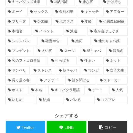
キャバグッズ通販
場内指名
嫌な客
掛け持ち
ボーイ
セックス
金額相場
キャッチ
アフター
フリー客
pickup
ホステス
年齢
小悪魔ageha
本指名
イベント
派遣
客が喜ぶしぐさ
シャンパン
確定申告
嫉妬
他のキャバ嬢
プレゼント
太い客
スーツ
昼キャバ
源氏名
客のフトコロ事情
引っぱる
住まい
ネット
ドンペリ
ストレス
朝キャバ
ワンピ
女子大生
長く居る客
アラサー
話を聞ける
ストーカー
ホスト
本名
キャバクラ用語
デート
人気
いじめ
結婚
バレる
コスプレ
シェアする
Twitter
LINE
コピー