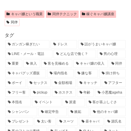
キャバ嬢という職業
同伴テクニック
稼ぐキャバ嬢講座
同伴
タグ
ガンガン稼ぎたい
ドレス
話がうまいキャバ嬢
LINE・メール・電話
どんな店で働く？
男の心理
重要
体入
客を見極める
キャバ嬢の収入
同伴
キャバグッズ通販
場内指名
嫌な客
掛け持ち
ボーイ
セックス
金額相場
キャッチ
アフター
フリー客
pickup
ホステス
年齢
小悪魔ageha
本指名
イベント
派遣
客が喜ぶしぐさ
シャンパン
確定申告
嫉妬
他のキャバ嬢
プレゼント
太い客
スーツ
昼キャバ
源氏名
客のフトコロ事情
引っぱる
住まい
ネット