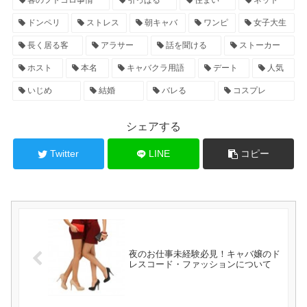
ドンペリ
ストレス
朝キャバ
ワンピ
女子大生
長く居る客
アラサー
話を聞ける
ストーカー
ホスト
本名
キャバクラ用語
デート
人気
いじめ
結婚
バレる
コスプレ
シェアする
Twitter
LINE
コピー
夜のお仕事未経験必見！キャバ嬢のド
レスコード・ファッションについて