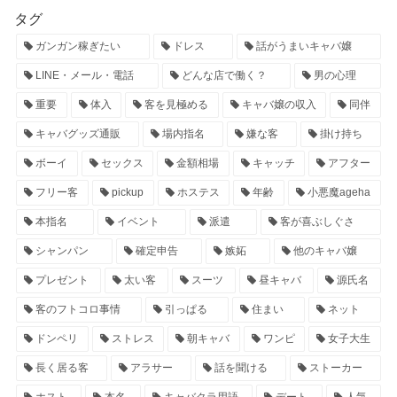
タグ
ガンガン稼ぎたい
ドレス
話がうまいキャバ嬢
LINE・メール・電話
どんな店で働く？
男の心理
重要
体入
客を見極める
キャバ嬢の収入
同伴
キャバグッズ通販
場内指名
嫌な客
掛け持ち
ボーイ
セックス
金額相場
キャッチ
アフター
フリー客
pickup
ホステス
年齢
小悪魔ageha
本指名
イベント
派遣
客が喜ぶしぐさ
シャンパン
確定申告
嫉妬
他のキャバ嬢
プレゼント
太い客
スーツ
昼キャバ
源氏名
客のフトコロ事情
引っぱる
住まい
ネット
ドンペリ
ストレス
朝キャバ
ワンピ
女子大生
長く居る客
アラサー
話を聞ける
ストーカー
ホスト
本名
キャバクラ用語
デート
人気