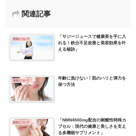
関連記事
「サジージュースで健康美を手に入
美容について
れる！鉄分不足改善と美容効果を叶
える秘訣」
年齢に負けない！肌のハリと弾力を
美容について
保つ方法
「NMN4500mg配合の耐酸性特殊カ
美容について
プセル：現代の健康と美しさを支え
る多機能サプリメント」