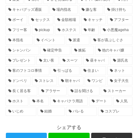
キャバグッズ通販
場内指名
嫌な客
掛け持ち
ボーイ
セックス
金額相場
キャッチ
アフター
フリー客
pickup
ホステス
年齢
小悪魔ageha
本指名
イベント
派遣
客が喜ぶしぐさ
シャンパン
確定申告
嫉妬
他のキャバ嬢
プレゼント
太い客
スーツ
昼キャバ
源氏名
客のフトコロ事情
引っぱる
住まい
ネット
ドンペリ
ストレス
朝キャバ
ワンピ
女子大生
長く居る客
アラサー
話を聞ける
ストーカー
ホスト
本名
キャバクラ用語
デート
人気
いじめ
結婚
バレる
コスプレ
シェアする