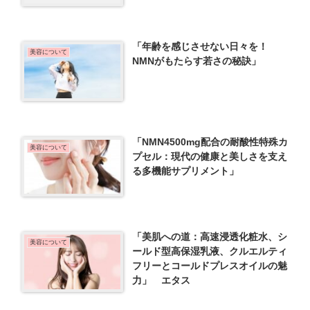
「年齢を感じさせない日々を！
美容について
NMNがもたらす若さの秘訣」
「NMN4500mg配合の耐酸性特殊カ
美容について
プセル：現代の健康と美しさを支え
る多機能サプリメント」
「美肌への道：高速浸透化粧水、シ
美容について
ールド型高保湿乳液、クルエルティ
フリーとコールドプレスオイルの魅
力」 エタス